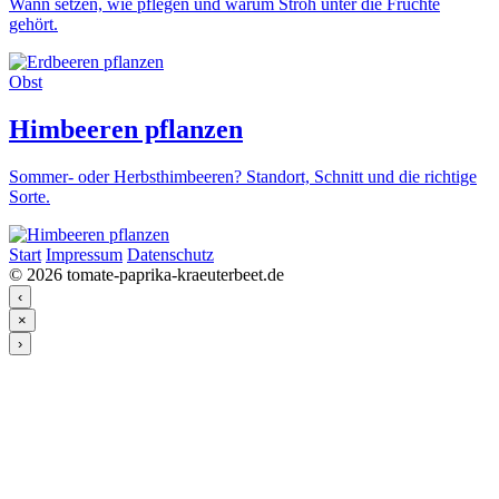
Wann setzen, wie pflegen und warum Stroh unter die Früchte
gehört.
Obst
Himbeeren pflanzen
Sommer- oder Herbsthimbeeren? Standort, Schnitt und die richtige
Sorte.
Start
Impressum
Datenschutz
© 2026 tomate-paprika-kraeuterbeet.de
‹
×
›