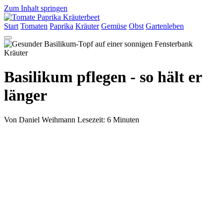
Zum Inhalt springen
Start
Tomaten
Paprika
Kräuter
Gemüse
Obst
Gartenleben
Kräuter
Basilikum pflegen - so hält er
länger
Von Daniel Weihmann
Lesezeit: 6 Minuten