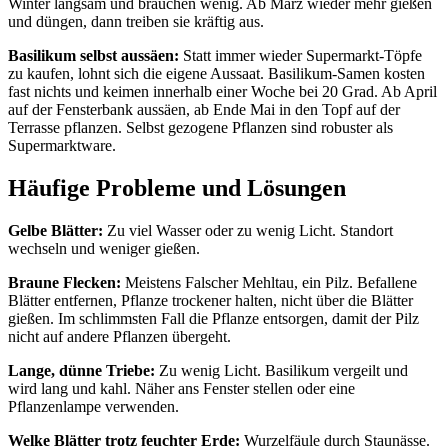
Winter langsam und brauchen wenig. Ab März wieder mehr gießen
und düngen, dann treiben sie kräftig aus.
Basilikum selbst aussäen:
Statt immer wieder Supermarkt-Töpfe
zu kaufen, lohnt sich die eigene Aussaat. Basilikum-Samen kosten
fast nichts und keimen innerhalb einer Woche bei 20 Grad. Ab April
auf der Fensterbank aussäen, ab Ende Mai in den Topf auf der
Terrasse pflanzen. Selbst gezogene Pflanzen sind robuster als
Supermarktware.
Häufige Probleme und Lösungen
Gelbe Blätter:
Zu viel Wasser oder zu wenig Licht. Standort
wechseln und weniger gießen.
Braune Flecken:
Meistens Falscher Mehltau, ein Pilz. Befallene
Blätter entfernen, Pflanze trockener halten, nicht über die Blätter
gießen. Im schlimmsten Fall die Pflanze entsorgen, damit der Pilz
nicht auf andere Pflanzen übergeht.
Lange, dünne Triebe:
Zu wenig Licht. Basilikum vergeilt und
wird lang und kahl. Näher ans Fenster stellen oder eine
Pflanzenlampe verwenden.
Welke Blätter trotz feuchter Erde:
Wurzelfäule durch Staunässe.